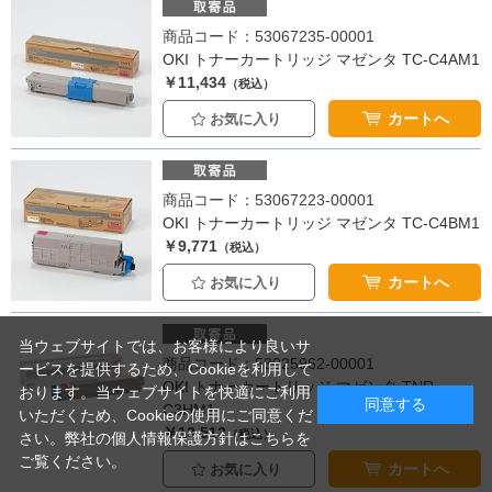
商品コード：53067235-00001
OKI トナーカートリッジ マゼンタ TC-C4AM1
￥11,434
（税込）
カートへ
お気に入り
商品コード：53067223-00001
OKI トナーカートリッジ マゼンタ TC-C4BM1
￥9,771
（税込）
カートへ
お気に入り
当ウェブサイトでは、お客様により良いサ
商品コード：53025962-00001
ービスを提供するため、Cookieを利用して
OKI トナーカートリッジ マゼンタ TNR-
おります。当ウェブサイトを快適にご利用
同意する
C3HM1
いただくため、Cookieの使用にご同意くだ
￥13,513
（税込）
さい。弊社の
個人情報保護方針はこちらを
ご覧ください。
カートへ
お気に入り