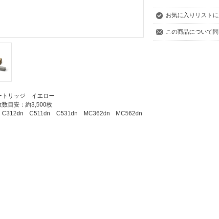
お気に入りリストに
この商品について問
ートリッジ イエロー
数目安：約3,500枚
312dn C511dn C531dn MC362dn MC562dn