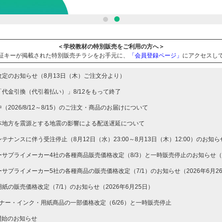
1
2
＜学校教材の特別販売をご利用の方へ＞
証キーが掲載された特別販売チラシをお手元に、
「会員登録ページ」
にアクセスし
改定のお知らせ（8月13日（木）ご注文分より）
代金引換（代引着払い）」8/12をもって終了
（2026/8/12～8/15）のご注文・商品のお届けについて
本地方を震源とする地震の影響による配送遅延について
テナンスに伴う受注停止（8月12日（水）23:00～8月13日（木）12:00）のお知らせ
サプライメーカー4社の各種商品販売価格改定（8/3）と一時販売停止のお知らせ（20
サプライメーカー5社の各種商品の販売価格改定（7/1）のお知らせ（2026年6月2
紙の販売価格改定（7/1）のお知らせ（2026年6月25日）
トナー・インク・用紙商品の一部価格改定（6/26）と一時販売停止
開始のお知らせ