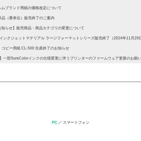
ルムブランド用紙の価格改定について
紙単品（冊単位）販売終了のご案内
お知らせ】販売商品・商品カテゴリの変更について
o インクジェットマテリアル ラージフォーマットシリーズ販売終了（2024年11月2
n】コピー用紙 CL-500 生産終了のお知らせ
N】一部SureColorインクの仕様変更に伴うプリンターのファームウェア更新のお願
PC
／
スマートフォン