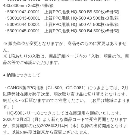
483x330mm 250枚x4冊/箱
・53091042-00001 上質PPC用紙 HQ-500 B5 500枚x5冊/箱
・53091043-00001 上質PPC用紙 HQ-500 A3 500枚x3冊/箱
・53091044-00001 上質PPC用紙 HQ-500 A4 500枚x5冊/箱
・53091045-00001 上質PPC用紙 HQ-500 B4 500枚x5冊/箱
※ 販売単位が変更となりますが、商品そのものに変更はありませ
ん。
※ 1箱あたりの入数は、商品詳細ページ内の「入数」項目の他、商
品名等でご確認いただけます。
● 納期につきまして
・CANON製PPC用紙（CL-500、GF-C081）につきましては、2月
以降弊社在庫が終了次第、順次取り寄せ品に切り替えとなります。
納期が1～2日延びますのでご注意ください。（お届け地域によりま
す。）
・HQ-500シリーズにつきましては在庫運用を継続いたします。
2026年2月2日（月）より新たな商品コードで受注再開となります
が、決算棚卸のため2026年2月4日（水）以降の出荷開始となりま
す。以後の納期は従来から変更ございません。