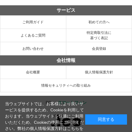
サービス
ご利用ガイド
初めての方へ
特定商取引法に
よくあるご質問
基づく表記
お問い合わせ
会員登録
会社情報
会社概要
個人情報保護方針
情報セキュリティへの取り組み
PC
／
スマートフォン
当ウェブサイトでは、お客様により良いサ
ービスを提供するため、Cookieを利用して
おります。当ウェブサイトを快適にご利用
同意する
いただくため、Cookieの使用にご同意くだ
さい。弊社の
個人情報保護方針はこちらを