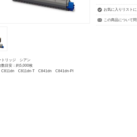
お気に入りリストに
この商品について問
ートリッジ シアン
数目安：約5,000枚
11dn C811dn-T C841dn C841dn-PI