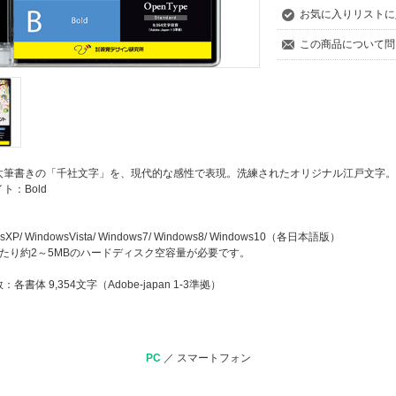
お気に入りリストに
この商品について問
太筆書きの「千社文字」を、現代的な感性で表現。洗練されたオリジナル江戸文字。
ト：Bold
XP/ WindowsVista/ Windows7/ Windows8/ Windows10（各日本語版）
たり約2～5MBのハードディスク空容量が必要です。
各書体 9,354文字（Adobe-japan 1-3準拠）
PC
／
スマートフォン