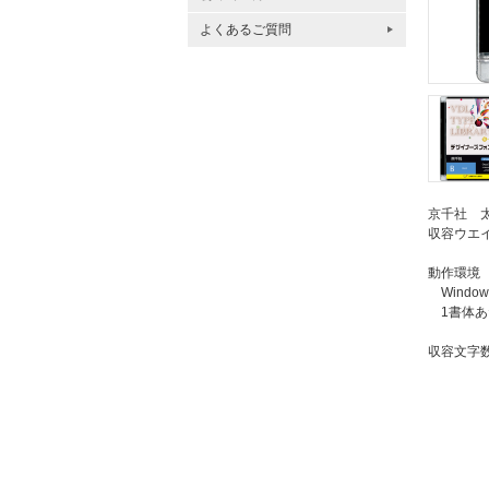
よくあるご質問
京千社 
収容ウエイ
動作環境
Windows
1書体あ
収容文字数：