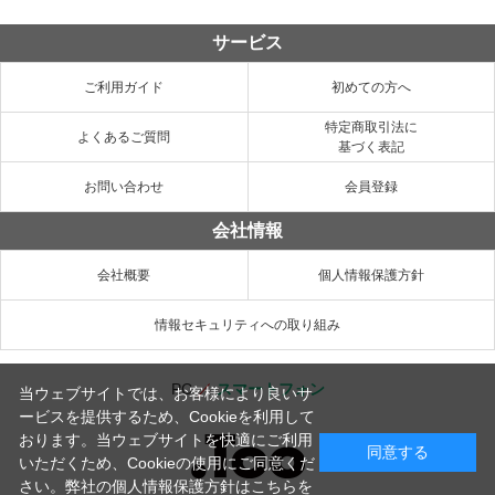
サービス
ご利用ガイド
初めての方へ
特定商取引法に
よくあるご質問
基づく表記
お問い合わせ
会員登録
会社情報
会社概要
個人情報保護方針
情報セキュリティへの取り組み
PC
／
スマートフォン
当ウェブサイトでは、お客様により良いサ
ービスを提供するため、Cookieを利用して
おります。当ウェブサイトを快適にご利用
同意する
いただくため、Cookieの使用にご同意くだ
さい。弊社の
個人情報保護方針はこちらを