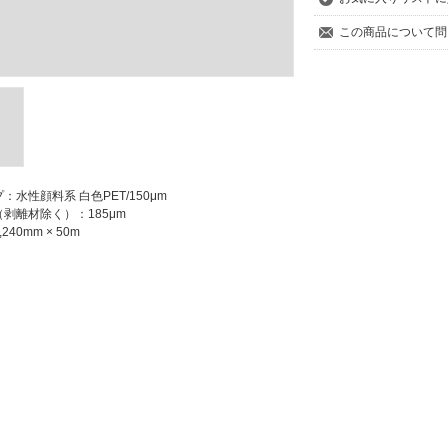
この商品について問
：水性顔料系 白色PET/150μm
剥離材除く）：185μm
40mm × 50m