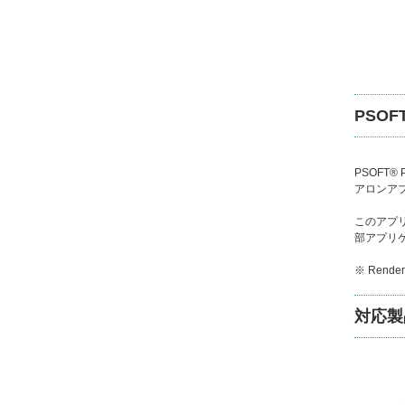
PSOFT
PSOFT
アロンア
このアプ
部アプリ
※ Ren
対応製