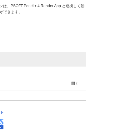
 アドオンは、PSOFT Pencil+ 4 Render App と連携して動
とができます。
開く