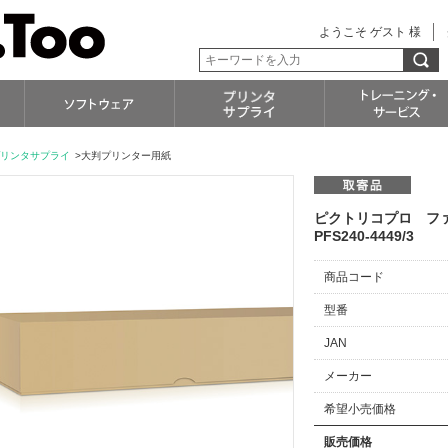
ようこそ ゲスト 様
リンタサプライ
>大判プリンター用紙
ピクトリコプロ ファイ
PFS240-4449/3
商品コード
型番
JAN
メーカー
希望小売価格
販売価格