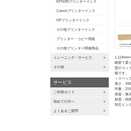
EPSONプリンターインク
Canonプリンターインク
HPプリンターインク
その他プリンターインク
プリンター・コピー用紙
その他プリンター関連商品
1,118m
トレーニング・サービス
緻密で柔
その他
質のコッ
能です。
＜スペッ
サービス
厚さ：390
坪量：255
ご利用ガイド
表面：無
材質：特
初めての方へ
対応イン
よくあるご質問