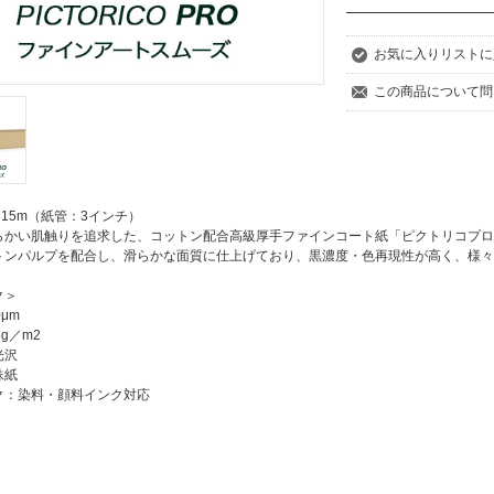
お気に入りリストに
この商品について問
m×15m（紙管：3インチ）
らかい肌触りを追求した、コットン配合高級厚手ファインコート紙「ピクトリコプロ
トンパルプを配合し、滑らかな面質に仕上げており、黒濃度・色再現性が高く、様々
ク＞
μm
g／m2
光沢
殊紙
ク：染料・顔料インク対応