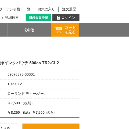
クーポン引換・一覧
お気に入り
注文履歴
詳細検索
 洗浄インクパウチ 500cc TR2-CL2
53076979-00001
TR2-CL2
ローランド ディー.ジー.
￥7,500 （税別）
￥8,250
￥7,500
（税込）
（税別）
入れる