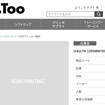
ようこそ ゲスト 様
リンタサプライ
>大判プリンター用紙
IJ4117N 1350MM
商品コード
型番
JAN
メーカー
入数
希望小売価格