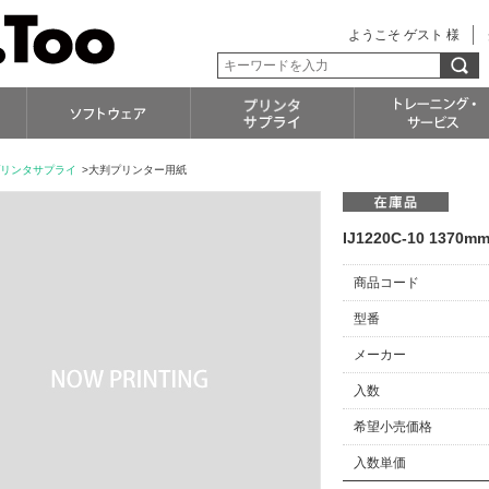
ようこそ ゲスト 様
リンタサプライ
>大判プリンター用紙
IJ1220C-10 1370
商品コード
型番
メーカー
入数
希望小売価格
入数単価