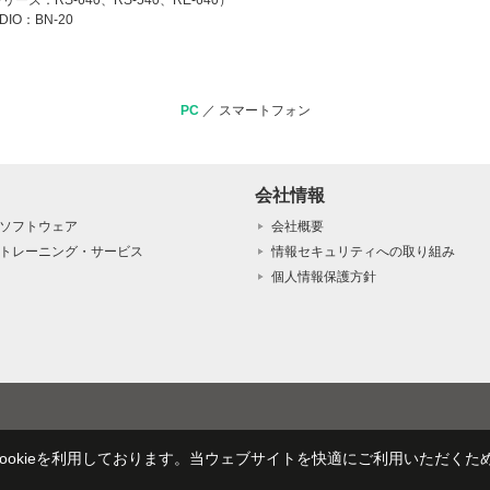
tシリーズ：RS-640、RS-540、RE-640）
UDIO：BN-20
PC
／
スマートフォン
会社情報
ソフトウェア
会社概要
トレーニング・サービス
情報セキュリティへの取り組み
個人情報保護方針
okieを利用しております。当ウェブサイトを快適にご利用いただくため、