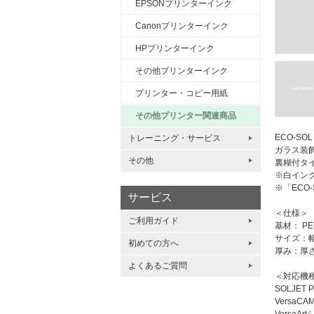
EPSONプリンターインク
Canonプリンターインク
HPプリンターインク
その他プリンターインク
プリンター・コピー用紙
その他プリンター関連商品
ECO-S
トレーニング・サービス
ガラス装
その他
裏糊付タ
※白イン
※「ECO
サービス
＜仕様＞
ご利用ガイド
基材： P
サイズ：幅 
初めての方へ
厚み：厚さ
よくあるご質問
＜対応機
SOLJET 
VersaCA