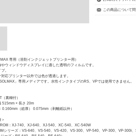
この商品について問
OL MAX 専用（溶剤インクジェットプリンター用）
飾やウィンドウディスプレイに適した透明のフィルムです。
イプ。
ク対応プリンター以外では色が透過します。
-SOLMAX」専用メディアです。水性インクタイプのRS、VPでは使用できません。
ET（裏糊付）
515mm × 長さ 20m
 0.160mm（総厚） 0.075mm（剥離紙以外）
種＞
PROIII：XJ-740、XJ-640、XJ-540、XC-540、XC-540W
MMシリーズ：VS-640、VS-540、VS-420、VS-300、VP-540、VP-300、VP-300i、S