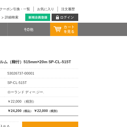
クーポン引換・一覧
お気に入り
注文履歴
詳細検索
ルム（糊付）515mm×20m SP-CL-515T
53026737-00001
SP-CL-515T
ローランド ディー.ジー.
￥22,000 （税別）
￥24,200
￥22,000
（税込）
（税別）
入れる