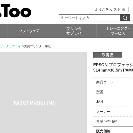
ようこそ ゲスト 様
リンタサプライ
>大判プリンター用紙
EPSON プロフェ
914mm×30.5m PXM
商品コード
型番
JAN
メーカー
希望小売価格
販売価格