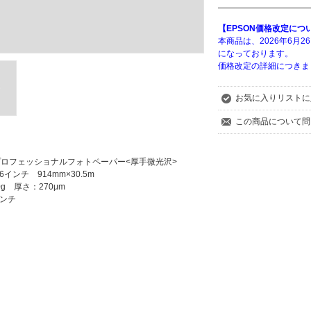
【EPSON価格改定につ
本商品は、2026年6月
になっております。
価格改定の詳細につきま
お気に入りリストに
この商品について問
 プロフェッショナルフォトペーパー<厚手微光沢>
インチ 914mm×30.5m
0g 厚さ：270μm
インチ