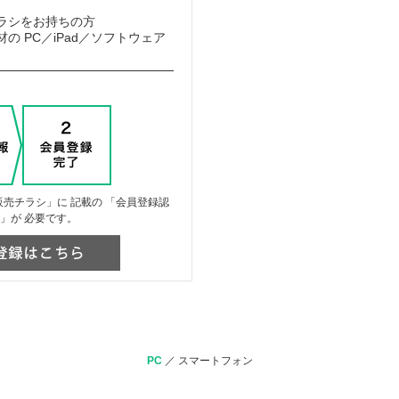
ラシをお持ちの方
の PC／iPad／ソフトウェア
売チラシ」に 記載の 「会員登録認
」が 必要です。
PC
／
スマートフォン