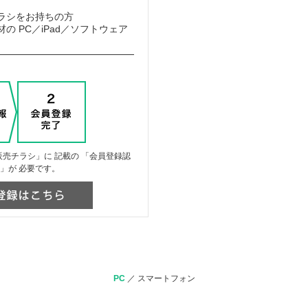
ラシをお持ちの方
の PC／iPad／ソフトウェア
売チラシ」に 記載の 「会員登録認
」が 必要です。
PC
／
スマートフォン