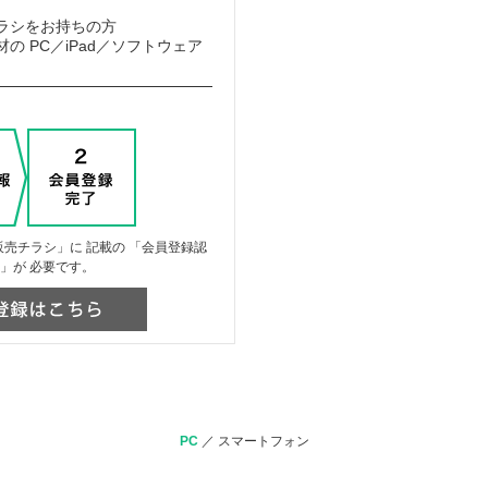
ラシをお持ちの方
の PC／iPad／ソフトウェア
売チラシ」に 記載の 「会員登録認
」が 必要です。
PC
／
スマートフォン