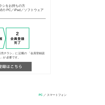
ラシをお持ちの方
の PC／iPad／ソフトウェア
売チラシ」に 記載の 「会員登録認
」が 必要です。
PC
／
スマートフォン