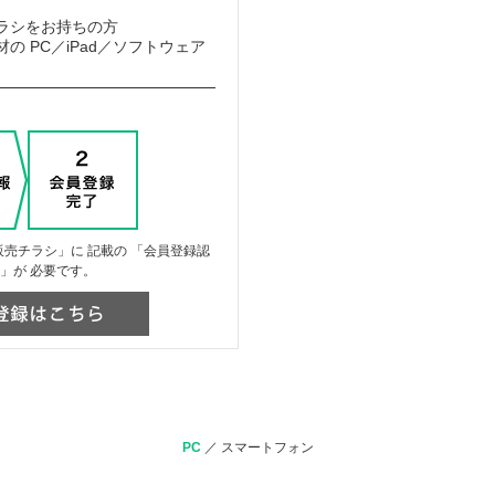
ラシをお持ちの方
の PC／iPad／ソフトウェア
売チラシ」に 記載の 「会員登録認
」が 必要です。
PC
／
スマートフォン