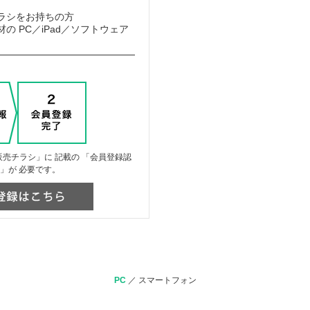
ラシをお持ちの方
の PC／iPad／ソフトウェア
売チラシ」に 記載の 「会員登録認
」が 必要です。
PC
／
スマートフォン