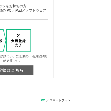
ラシをお持ちの方
の PC／iPad／ソフトウェア
売チラシ」に 記載の 「会員登録認
」が 必要です。
PC
／
スマートフォン