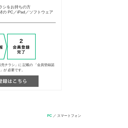
ラシをお持ちの方
の PC／iPad／ソフトウェア
売チラシ」に 記載の 「会員登録認
」が 必要です。
PC
／
スマートフォン