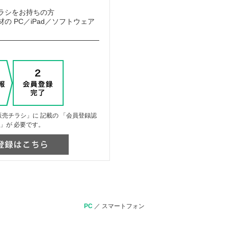
ラシをお持ちの方
の PC／iPad／ソフトウェア
売チラシ」に 記載の 「会員登録認
」が 必要です。
PC
／
スマートフォン