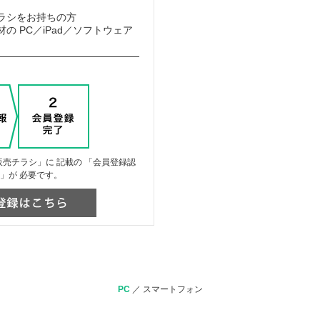
ラシをお持ちの方
の PC／iPad／ソフトウェア
売チラシ」に 記載の 「会員登録認
」が 必要です。
PC
／
スマートフォン