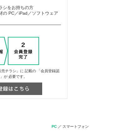
ラシをお持ちの方
の PC／iPad／ソフトウェア
売チラシ」に 記載の 「会員登録認
」が 必要です。
PC
／
スマートフォン