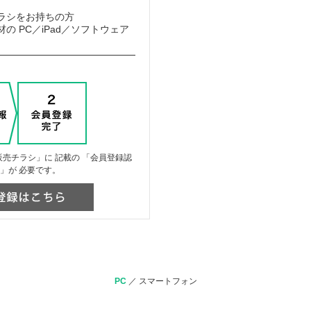
ラシをお持ちの方
の PC／iPad／ソフトウェア
売チラシ」に 記載の 「会員登録認
」が 必要です。
PC
／
スマートフォン