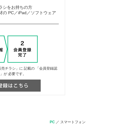
ラシをお持ちの方
の PC／iPad／ソフトウェア
売チラシ」に 記載の 「会員登録認
」が 必要です。
PC
／
スマートフォン