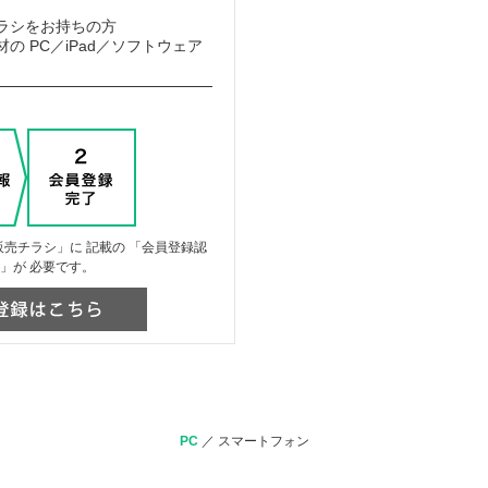
ラシをお持ちの方
の PC／iPad／ソフトウェア
売チラシ」に 記載の 「会員登録認
」が 必要です。
PC
／
スマートフォン