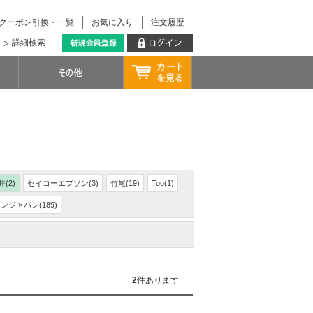
クーポン引換・一覧
お気に入り
注文履歴
詳細検索
井(2)
セイコーエプソン(3)
竹尾(19)
Too(1)
ジャパン(189)
2
件あります