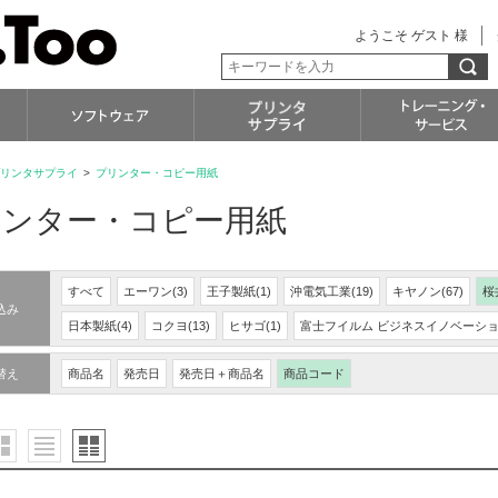
ようこそ ゲスト 様
リンタサプライ
>
プリンター・コピー用紙
リンター・コピー用紙
すべて
エーワン(3)
王子製紙(1)
沖電気工業(19)
キヤノン(67)
桜
込み
日本製紙(4)
コクヨ(13)
ヒサゴ(1)
富士フイルム ビジネスイノベーション
替え
商品名
発売日
発売日＋商品名
商品コード