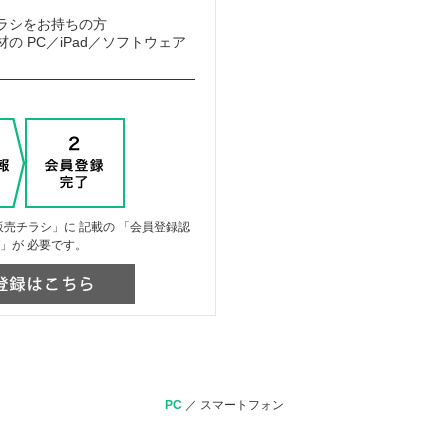
ラシをお持ちの方
の PC／iPad／ソフトウェア
売チラシ」に 記載の 「会員登録認
」が 必要です。
PC
／
スマートフォン