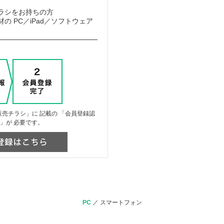
ラシをお持ちの方
の PC／iPad／ソフトウェア
売チラシ」に 記載の 「会員登録認
」が 必要です。
PC
／
スマートフォン