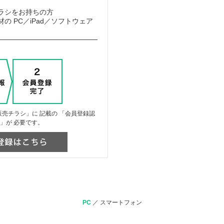
ラシをお持ちの方
の PC／iPad／ソフトウェア
売チラシ」に 記載の 「会員登録認
」が 必要です。
PC
／
スマートフォン