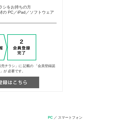
ラシをお持ちの方
の PC／iPad／ソフトウェア
売チラシ」に 記載の 「会員登録認
」が 必要です。
PC
／
スマートフォン