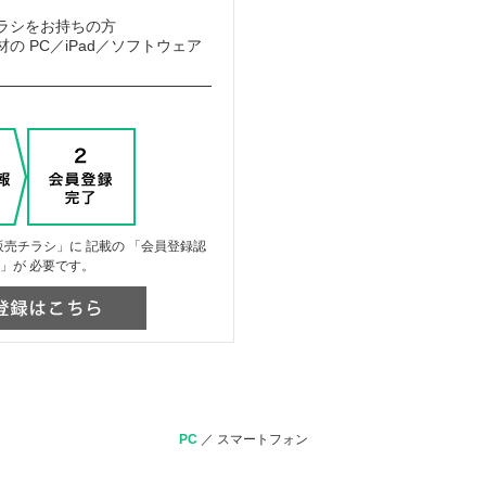
ラシをお持ちの方
の PC／iPad／ソフトウェア
売チラシ」に 記載の 「会員登録認
」が 必要です。
PC
／
スマートフォン