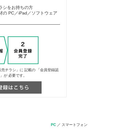
ラシをお持ちの方
の PC／iPad／ソフトウェア
売チラシ」に 記載の 「会員登録認
」が 必要です。
PC
／
スマートフォン