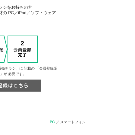
ラシをお持ちの方
の PC／iPad／ソフトウェア
売チラシ」に 記載の 「会員登録認
」が 必要です。
PC
／
スマートフォン