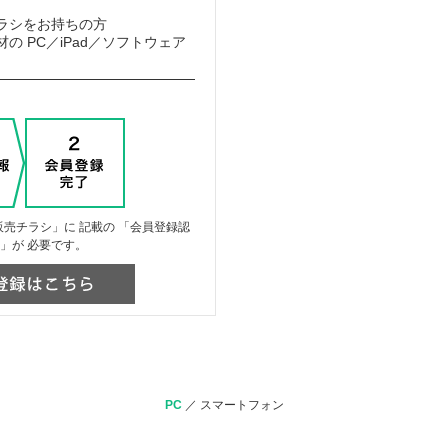
ラシをお持ちの方
の PC／iPad／ソフトウェア
売チラシ」に 記載の 「会員登録認
」が 必要です。
PC
／
スマートフォン