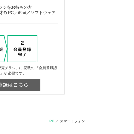
ラシをお持ちの方
の PC／iPad／ソフトウェア
売チラシ」に 記載の 「会員登録認
」が 必要です。
PC
／
スマートフォン