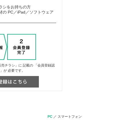
ラシをお持ちの方
の PC／iPad／ソフトウェア
売チラシ」に 記載の 「会員登録認
」が 必要です。
PC
／
スマートフォン