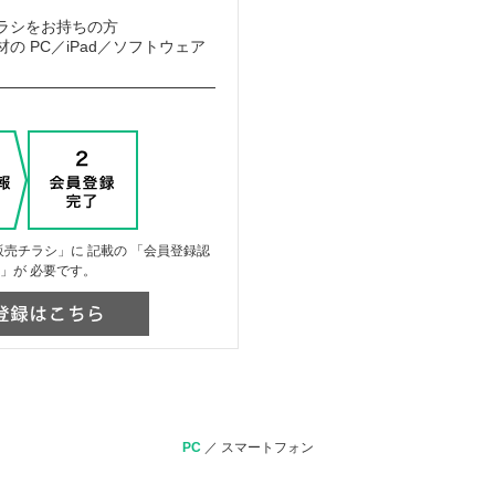
ラシをお持ちの方
の PC／iPad／ソフトウェア
売チラシ」に 記載の 「会員登録認
」が 必要です。
PC
／
スマートフォン