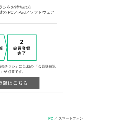
ラシをお持ちの方
の PC／iPad／ソフトウェア
売チラシ」に 記載の 「会員登録認
」が 必要です。
PC
／
スマートフォン