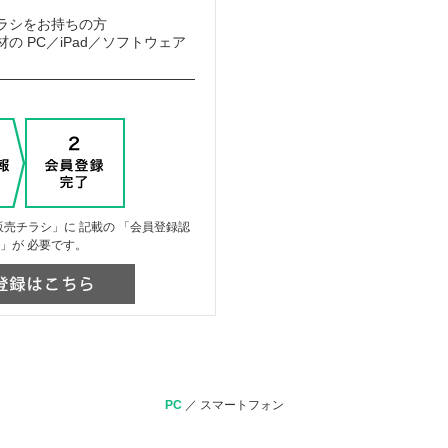
ラシをお持ちの方
の PC／iPad／ソフトウェア
売チラシ」に 記載の 「会員登録認
」が 必要です。
PC
／
スマートフォン